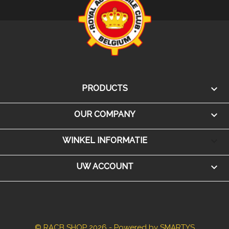

PRODUCTS

OUR COMPANY
keyboard_arrow_down
WINKEL INFORMATIE

UW ACCOUNT
© RACB SHOP 2026 - Powered by SMARTYS