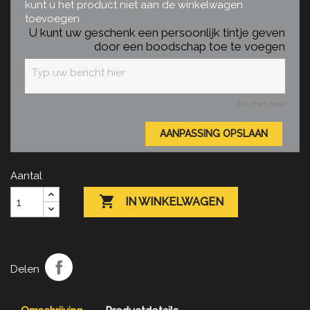
kunt u het product niet aan de winkelwagen
toevoegen
U kunt uw geschenk een persoonlijk tintje geven
door een boodschap toe te voegen
80 char. max
AANPASSING OPSLAAN
Aantal

IN WINKELWAGEN
Delen