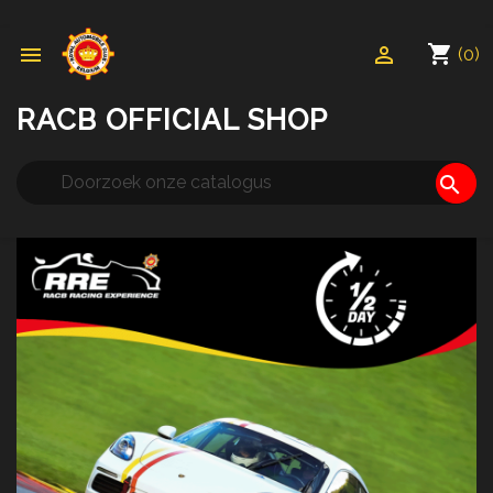
shopping_cart


(0)
RACB OFFICIAL SHOP
search