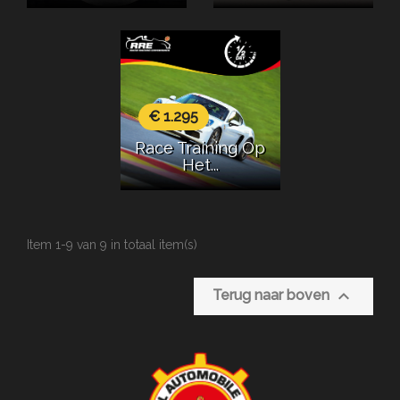
€ 1.295
Race Training Op
Het...
Item 1-9 van 9 in totaal item(s)

Terug naar boven