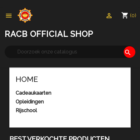
shopping_cart


(0)
RACB OFFICIAL SHOP
search
HOME
Cadeaukaarten

Opleidingen
Rijschool
BEST VERKOCHTE PRODUCTEN