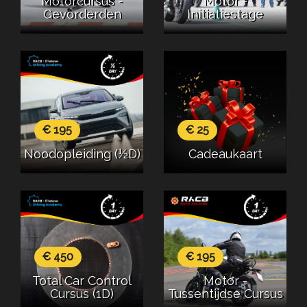
Motorcursus -
Motor -
Gevorderden
Initiatiestage
€ 195
€ 25
Noodopleiding (½D)
Cadeaukaart
€ 450
€ 195
Total Car Control
Motor -
Cursus (1D)
Tussentijdse Cursus