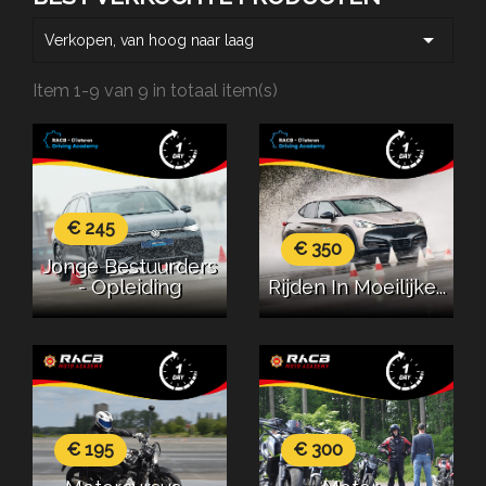

Verkopen, van hoog naar laag
Item 1-9 van 9 in totaal item(s)
€ 245
€ 350
Jonge Bestuurders
- Opleiding
Rijden In Moeilijke...
€ 195
€ 300