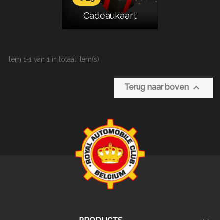
Cadeaukaart
Item 1-1 van 1 in totaal item(s)

Terug naar boven