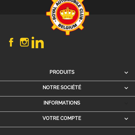
Facebook
Instagram
LinkedIn

PRODUITS

NOTRE SOCIÉTÉ
keyboard_arrow_down
INFORMATIONS

VOTRE COMPTE