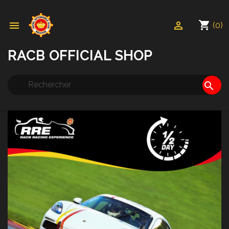
shopping_cart


(0)
RACB OFFICIAL SHOP
search