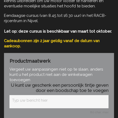
kennis uitbreiden om uw motor vlotter te hanteren en
eventuele moeilijke situaties het hoofd te bieden.
Eendaagse cursus (van 8.45 tot 16.30 uur) in het RACB-
rijcentrum in Nijvel.
Let op: deze cursus is beschikbaar van maart tot oktober.
Cadeaubonnen zijn 2 jaar geldig vanaf de datum van
aankoop.
Productmaatwerk
Vergeet uw aanpassingen niet op te slaan, anders
kunt u het product niet aan de winkelwagen
toevoegen
U kunt uw geschenk een persoonlijk tintje geven
door een boodschap toe te voegen
80 char. max