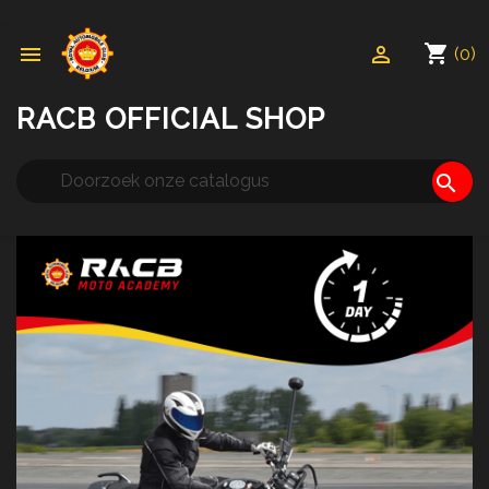
shopping_cart


(0)
RACB OFFICIAL SHOP
search