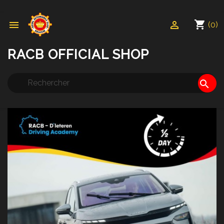
shopping_cart


(0)
RACB OFFICIAL SHOP
search