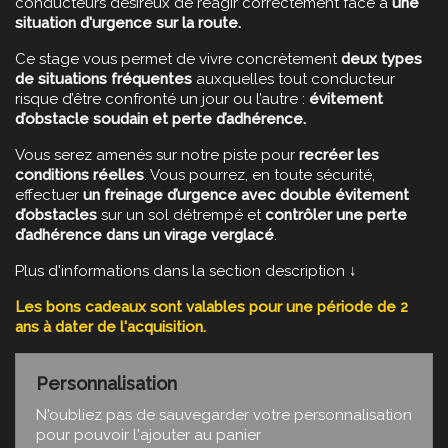
conducteurs désireux de réagir correctement face à
une
situation d'urgence sur la route.
Ce stage vous permet de vivre concrètement
deux types
de situations fréquentes
auxquelles tout conducteur
risque d’être confronté un jour ou l’autre :
évitement
d’obstacle soudain et perte d’adhérence.
Vous serez amenés sur notre piste pour
recréer
les
conditions réelles
. Vous pourrez, en toute sécurité,
effectuer
un freinage d’urgence
avec double évitement
d’obstacles
sur un sol détrempé et
contrôler une perte
d’adhérence dans un virage verglacé
.
Plus d'informations dans la section description
↓
Les bons cadeaux sont valables pour une période de 2
ans à dater de l'acquisition.
Personnalisation
N'oubliez pas de sauvegarder votre personnalisation
pour pouvoir l'ajouter au panier