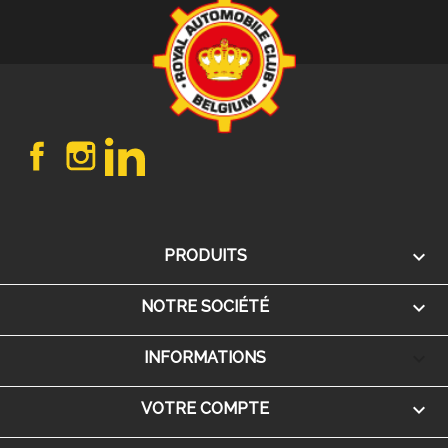
Facebook
Instagram
LinkedIn

PRODUITS

NOTRE SOCIÉTÉ
keyboard_arrow_down
INFORMATIONS

VOTRE COMPTE